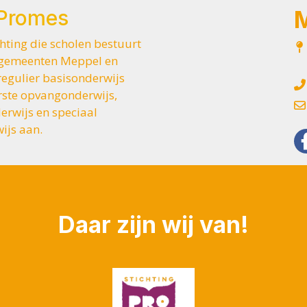
 Promes
chting die scholen bestuurt
e gemeenten Meppel en
regulier basisonderwijs
rste opvangonderwijs,
erwijs en speciaal
ijs aan.
Daar zijn wij van!