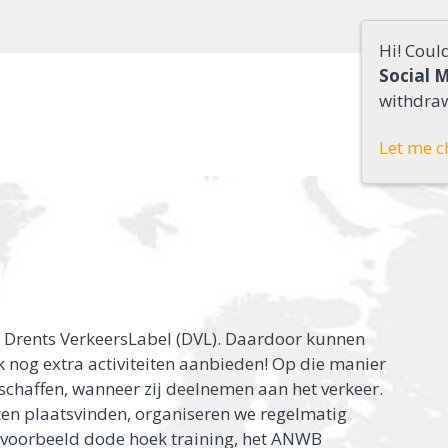
Hi! Coul
Social 
withdraw
Let me c
het Drents VerkeersLabel (DVL). Daardoor kunnen
ok nog extra activiteiten aanbieden! Op die manier
schaffen, wanneer zij deelnemen aan het verkeer.
ten plaatsvinden, organiseren we regelmatig
ijvoorbeeld dode hoek training, het ANWB