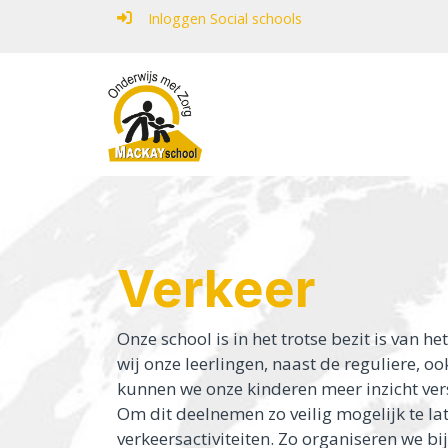
Inloggen Social schools
Home
Onderwijs in het SO
Onderwijs in het VSO
Verkeer
Onze school
Onze school is in het trotse bezit is van 
Ouders
wij onze leerlingen, naast de reguliere, o
kunnen we onze kinderen meer inzicht ver
Contact
Om dit deelnemen zo veilig mogelijk te la
verkeersactiviteiten. Zo organiseren we b