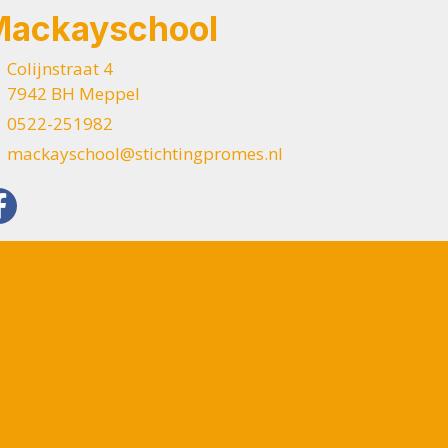
Mackayschool
Colijnstraat 4
7942 BH Meppel
0522-251982
mackayschool@stichtingpromes.nl