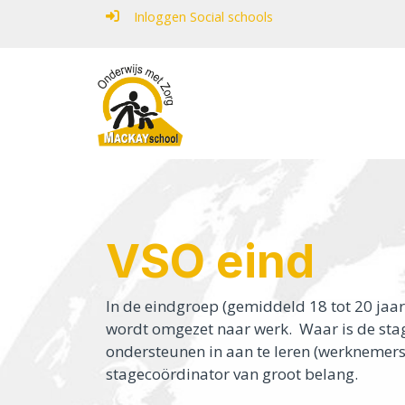
Inloggen Social schools
Home
Onderwijs in het SO
Onderwijs in het VSO
VSO eind
Onze school
In de eindgroep (gemiddeld 18 tot 20 jaar
Ouders
wordt omgezet naar werk. Waar is de stage
ondersteunen in aan te leren (werknemers
Contact
stagecoördinator van groot belang.