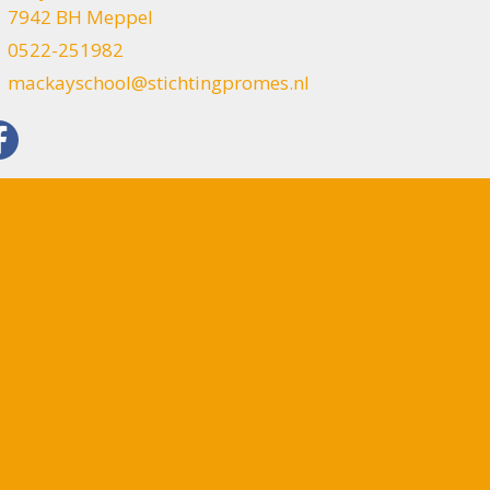
7942 BH Meppel
0522-251982
mackayschool@stichtingpromes.nl