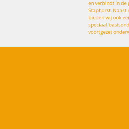
en verbindt in d
Staphorst. Naast 
bieden wij ook ee
speciaal basisond
voortgezet onderw