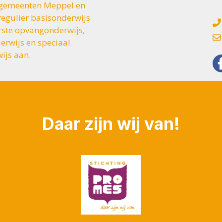
e gemeenten Meppel en
regulier basisonderwijs
rste opvangonderwijs,
erwijs en speciaal
ijs aan.
Daar zijn wij van!