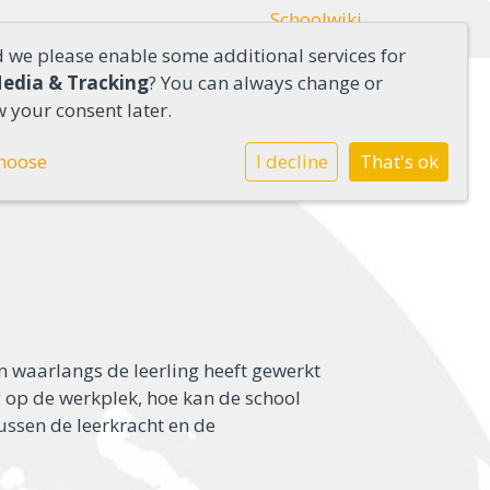
Schoolwiki
d we please enable some additional services for
Media & Tracking
? You can always change or
 your consent later.
hoose
I decline
That's ok
n waarlangs de leerling heeft gewerkt
g op de werkplek, hoe kan de school
ussen de leerkracht en de