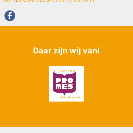
mackayschool@stichtingpromes.nl
Daar zijn wij van!