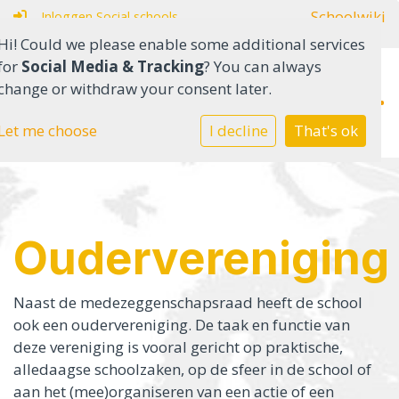
Schoolwiki
Inloggen Social schools
Hi! Could we please enable some additional services
for
Social Media & Tracking
? You can always
change or withdraw your consent later.
Home
Let me choose
I decline
That's ok
Onderwijs in het SO
Onderwijs in het VSO
Oudervereniging
Onze school
Ouders
Naast de medezeggenschapsraad heeft de school
ook een oudervereniging. De taak en functie van
deze vereniging is vooral gericht op praktische,
Contact
alledaagse schoolzaken, op de sfeer in de school of
aan het (mee)organiseren van een actie of een