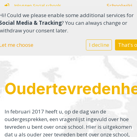
Schoolwiki
Inloggen Social schools
Hi! Could we please enable some additional services for
Social Media & Tracking
? You can always change or
withdraw your consent later.
Home
Let me choose
I decline
That's 
Onderwijs in het SO
Onderwijs in het VSO
Oudertevredenhe
Onze school
Ouders
In februari 2017 heeft u, op de dag van de
oudergesprekken, een vragenlijst ingevuld over hoe
Contact
tevreden u bent over onze school. Hier is uitgekomen
dat u als ouder zeer tevreden bent over onze school,