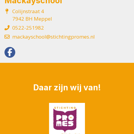
Mackayschool
Colijnstraat 4
7942 BH Meppel
0522-251982
mackayschool@stichtingpromes.nl
Daar zijn wij van!