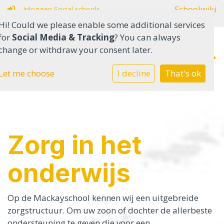
Schoolwiki
Inloggen Social schools
Hi! Could we please enable some additional services
for
Social Media & Tracking
? You can always
change or withdraw your consent later.
Home
Let me choose
I decline
That's ok
Onderwijs in het SO
Onderwijs in het VSO
Zorg in het
Onze school
onderwijs
Ouders
Contact
Op de Mackayschool kennen wij een uitgebreide
zorgstructuur. Om uw zoon of dochter de allerbeste
ondersteuning te geven die voor een