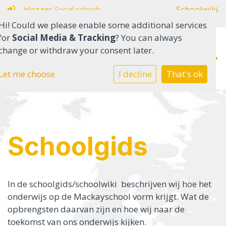
Schoolwiki
Inloggen Social schools
Hi! Could we please enable some additional services
for
Social Media & Tracking
? You can always
change or withdraw your consent later.
Home
Let me choose
I decline
That's ok
Onderwijs in het SO
Onderwijs in het VSO
Schoolgids
Onze school
Ouders
In de schoolgids/schoolwiki beschrijven wij hoe het
onderwijs op de Mackayschool vorm krijgt. Wat de
Contact
opbrengsten daarvan zijn en hoe wij naar de
toekomst van ons onderwijs kijken.