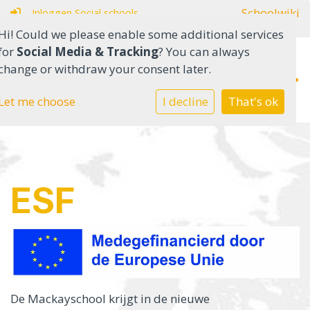
Schoolwiki
Inloggen Social schools
Hi! Could we please enable some additional services
for
Social Media & Tracking
? You can always
change or withdraw your consent later.
Home
Let me choose
I decline
That's ok
Onderwijs in het SO
Onderwijs in het VSO
ESF
Onze school
Ouders
Contact
De Mackayschool krijgt in de nieuwe