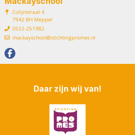
Mackayschool
Colijnstraat 4
7942 BH Meppel
0522-251982
mackayschool@stichtingpromes.nl
Daar zijn wij van!