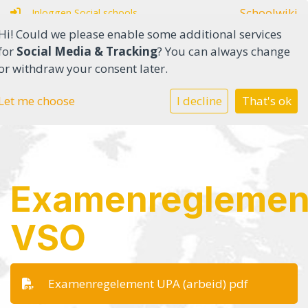
Schoolwiki
Inloggen Social schools
Hi! Could we please enable some additional services
for
Social Media & Tracking
? You can always change
or withdraw your consent later.
Home
Let me choose
I decline
That's ok
Onderwijs in het SO
Onderwijs in het VSO
Examenreglemen
Onze school
VSO
Ouders
Contact
Examenregelement UPA (arbeid) pdf