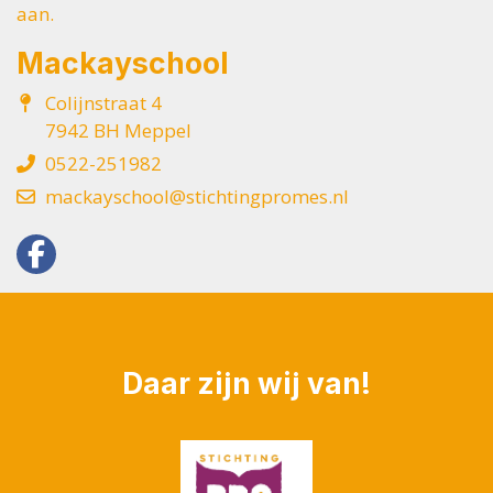
aan.
Mackayschool
Colijnstraat 4
7942 BH Meppel
0522-251982
mackayschool@stichtingpromes.nl
Daar zijn wij van!