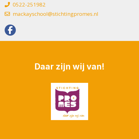
0522-251982
mackayschool@stichtingpromes.nl
Daar zijn wij van!