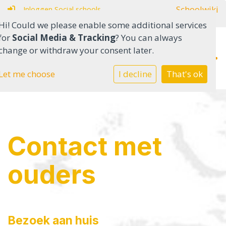
Schoolwiki
Inloggen Social schools
Hi! Could we please enable some additional services
for
Social Media & Tracking
? You can always
change or withdraw your consent later.
Home
Let me choose
I decline
That's ok
Onderwijs in het SO
Onderwijs in het VSO
Contact met
Onze school
ouders
Ouders
Contact
Bezoek aan huis